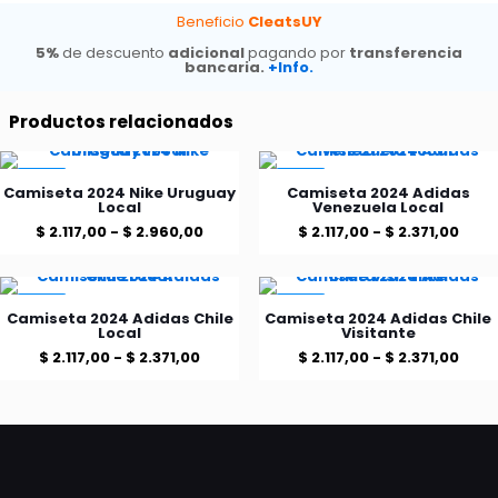
Portugal
Beneficio
CleatsUY
Visitante
5%
de descuento
adicional
pagando por
transferencia
cantidad
bancaria.
+Info.
Productos relacionados
-15%
-15%
Camiseta 2024 Nike Uruguay
Camiseta 2024 Adidas
Local
Venezuela Local
Rango
Ran
$
2.117,00
-
$
2.960,00
$
2.117,00
-
$
2.371,00
de
de
Este
Este
producto
producto
precios:
prec
tiene
tiene
-15%
-15%
desde
des
Camiseta 2024 Adidas Chile
Camiseta 2024 Adidas Chile
múltiples
múltiples
Local
Visitante
$ 2.117,00
$ 2.1
variantes.
variantes.
Rango
Ran
$
2.117,00
-
$
2.371,00
$
2.117,00
-
$
2.371,00
Las
Las
hasta
hast
de
de
Este
Este
opciones
opciones
$ 2.960,00
$ 2.3
producto
producto
se
se
precios:
prec
tiene
tiene
pueden
pueden
desde
des
múltiples
múltiples
elegir
elegir
$ 2.117,00
$ 2.1
variantes.
variantes.
en
en
Las
Las
la
la