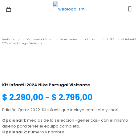
Vestimenta
>
Camiseta + Short
>
Selecciones
>
KS Infantil
>
UEFA
>
Kit Infantil
2024 Nike Portugal Visitante
Kit Infantil 2024 Nike Portugal Visitante
Rango
$
2.290,00
-
$
2.795,00
Edición Qatar 2022. Kit infantil que incluye camiseta y short.
de
Opcional 1:
medias de la selección -génericas- con el mismo
diseño para tener el equipo completo.
precios:
Opcional 2:
número y nombre.