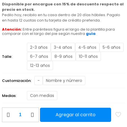
Disponible por encargue con 15% de descuento respecto al
desde
precio en stock.
Pedilo hoy, recibilo en tu casa dentro de 20 días hábiles. Pagalo
$ 2.290,00
en hasta 12 cuotas con tu tarjeta de crédito preferida.
Atención:
Entre paréntesis figura el largo de la plantilla para
comparar con el largo del pie según nuestra
hasta
guía
.
2-3 años
3-4 años
4-5 años
5-6 años
$ 2.795,00
6-7 años
8-9 años
10-11 años
Talle:
12-13 años
-
Nombre y número
Customización:
Con medias
Medias:
Kit
Agregar al carrito
Infantil
2024
Nike