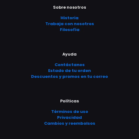
hasta
hast
opciones
opciones
página
página
Sobre nosotros
$ 2.371,00
$ 2.3
se
se
de
de
pueden
pueden
producto
producto
Historia
elegir
elegir
Trabaja con nosotros
en
en
Filosofía
la
la
página
página
de
de
producto
producto
Ayuda
Contáctanos
Estado de tu orden
Descuentos y promos en tu correo
Políticas
Términos de uso
Privacidad
Cambios y reembolsos