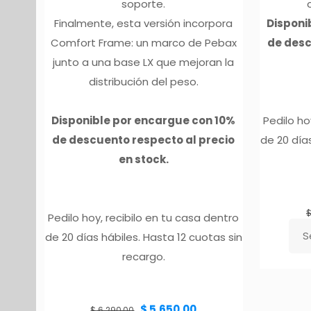
soporte.
Finalmente, esta versión incorpora
Disponi
Comfort Frame: un marco de Pebax
de desc
junto a una base LX que mejoran la
distribución del peso.
Disponible por encargue con 10%
Pedilo ho
de descuento respecto al precio
de 20 días
en stock.
Pedilo hoy, recibilo en tu casa dentro
S
de 20 días hábiles. Hasta 12 cuotas sin
Este
recargo.
pro
tien
múlt
El
El
$
5.650,00
precio
precio
$
6.290,00