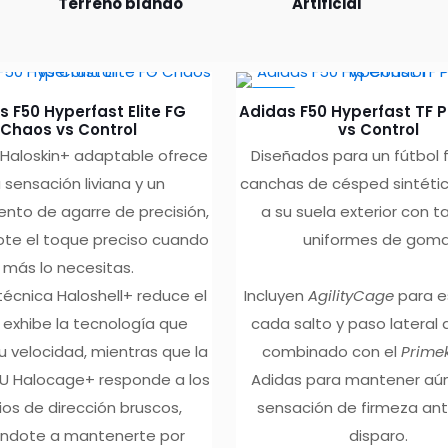
Terreno blando
Artificial
-10%
s F50 Hyperfast Elite FG
Adidas F50 Hyperfast TF 
Chaos vs Control
vs Control
 Haloskin+ adaptable ofrece
Diseñados para un fútbol f
 sensación liviana y un
canchas de césped sintétic
ento de agarre de precisión,
a su suela exterior con 
ote el toque preciso cuando
uniformes de goma
más lo necesitas.
técnica Haloshell+ reduce el
Incluyen
AgilityCage
para es
 exhibe la tecnología que
cada salto y paso lateral 
u velocidad, mientras que la
combinado con el
Prime
PU Halocage+ responde a los
Adidas para mantener aú
os de dirección bruscos,
sensación de firmeza an
ndote a mantenerte por
disparo.