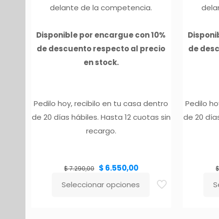
delante de la competencia.
dela
Disponible por encargue con 10%
Disponi
de descuento respecto al precio
de desc
en stock.
Pedilo hoy, recibilo en tu casa dentro
Pedilo ho
de 20 días hábiles. Hasta 12 cuotas sin
de 20 días
recargo.
El
El
$
6.550,00
precio
precio
$
7.290,00
original
actual
era:
es:
$ 7.290,00.
$ 6.550,00.
Seleccionar opciones
S
Este
Este
producto
pro
tiene
tien