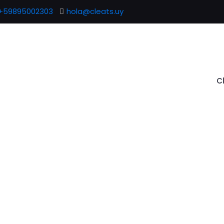
+59895002303
hola@cleats.uy
C