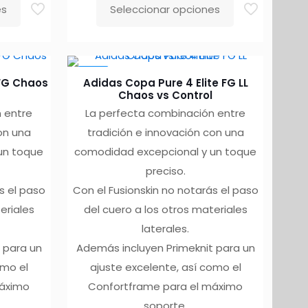
es
Seleccionar opciones
Este
producto
tiene
-10%
múltiples
 FG Chaos
Adidas Copa Pure 4 Elite FG LL
variantes.
Chaos vs Control
 entre
La perfecta combinación entre
Las
on una
tradición e innovación con una
opciones
un toque
comodidad excepcional y un toque
se
preciso.
pueden
s el paso
Con el Fusionskin no notarás el paso
elegir
eriales
del cuero a los otros materiales
en
laterales.
la
 para un
Además incluyen Primeknit para un
página
omo el
ajuste excelente, así como el
de
máximo
Confortframe para el máximo
producto
soporte.