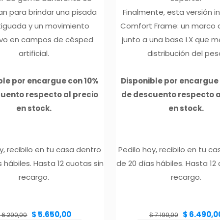
n para brindar una pisada
Finalmente, esta versión i
iguada y un movimiento
Comfort Frame: un marco 
ivo en campos de césped
junto a una base LX que m
artificial.
distribución del pes
ble por encargue con 10%
Disponible por encargue
uento respecto al precio
de descuento respecto a
en stock.
en stock.
y, recibilo en tu casa dentro
Pedilo hoy, recibilo en tu c
 hábiles. Hasta 12 cuotas sin
de 20 días hábiles. Hasta 12
recargo.
recargo.
El
El
El
$
5.650,00
$
6.490,0
precio
precio
precio
$
6.290,00
$
7.190,00
original
actual
original
era:
es:
era:
$ 6.290,00.
$ 5.650,00.
$ 7.190,00.