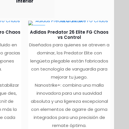
Interior
-10%
Pro Chaos
Adidas Predator 26 Elite FG Chaos
vs Control
luido en
Diseñados para quienes se atreven a
o gracias
dominar, los Predator Elite con
tapones
lengüeta plegable están fabricados
.
con tecnología de vanguardia para
mejorar tu juego.
tabilizar
Nanostrike+: combina una malla
que des,
innovadora para una suavidad
knit
de
absoluta y una ligereza excepcional
n más la
con elementos de agarre de goma
te cada
integrados para una precisión de
remate óptima.