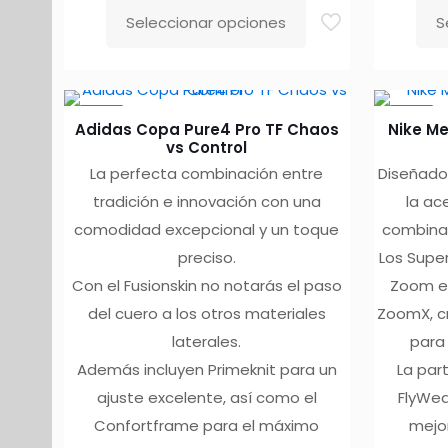
Seleccionar opciones
S
Este
Este
producto
pro
tiene
tien
-10%
-10%
múltiples
múlt
Adidas Copa Pure4 Pro TF Chaos
Nike Mer
variantes.
vari
vs Control
La perfecta combinación entre
Diseñado
Las
Las
tradición e innovación con una
la ac
opciones
opc
comodidad excepcional y un toque
combinan
se
se
preciso.
Los Super
pueden
pue
Con el Fusionskin no notarás el paso
Zoom en
elegir
eleg
del cuero a los otros materiales
ZoomX, c
en
en
laterales.
para 
la
la
Además incluyen Primeknit para un
La par
página
pág
ajuste excelente, así como el
FlyWea
de
de
Confortframe para el máximo
mejo
producto
pro