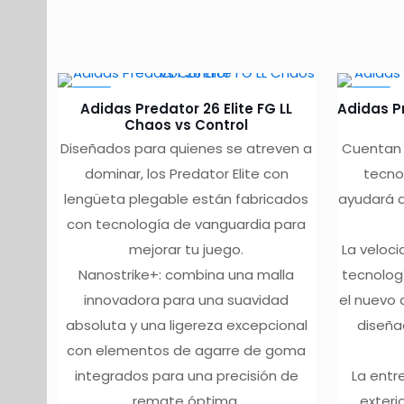
múltiples
múlt
variantes.
vari
Las
Las
-10%
-10%
opciones
opc
Adidas Predator 26 Elite FG LL
Adidas P
se
se
Chaos vs Control
Diseñados para quienes se atreven a
Cuentan 
pueden
pue
dominar, los Predator Elite con
tecno
elegir
eleg
lengüeta plegable están fabricados
ayudará a
en
en
con tecnología de vanguardia para
la
la
mejorar tu juego.
La veloc
página
pág
Nanostrike+: combina una malla
tecnolog
de
de
innovadora para una suavidad
el nuevo 
producto
pro
absoluta y una ligereza excepcional
diseña
con elementos de agarre de goma
integrados para una precisión de
La entre
remate óptima.
exteri