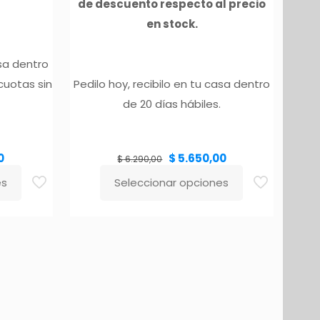
de descuento respecto al precio
en stock.
asa dentro
 cuotas sin
Pedilo hoy, recibilo en tu casa dentro
de 20 días hábiles.
El
El
El
0
$
5.650,00
precio
precio
precio
$
6.290,00
actual
original
actual
es:
era:
es:
$ 6.490,00.
$ 6.290,00.
$ 5.650,00.
es
Seleccionar opciones
Este
producto
tiene
múltiples
variantes.
Las
opciones