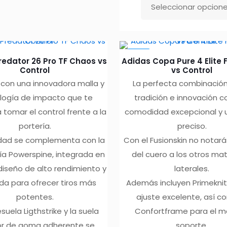
Seleccionar opcion
iples
Este
antes.
producto
tiene
-10%
iones
múltiples
redator 26 Pro TF Chaos vs
Adidas Copa Pure 4 Elite
variantes.
Control
vs Control
con una innovadora malla y
La perfecta combinación
den
Las
logía de impacto que te
tradición e innovación c
ir
opciones
 tomar el control frente a la
comodidad excepcional y 
se
portería.
preciso.
pueden
idad se complementa con la
Con el Fusionskin no notará
ina
elegir
ía Powerspine, integrada en
del cuero a los otros mat
en
diseño de alto rendimiento y
laterales.
ducto
la
da para ofrecer tiros más
Además incluyen Primeknit
página
potentes.
ajuste excelente, así c
de
suela Ligthstrike y la suela
Confortframe para el 
producto
or de goma adherente se
soporte.