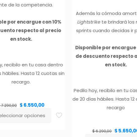
nte de la competencia.
Además la cómoda amort
ble por encargue con 10%
Lightstrike
te brindará los
uento respecto al precio
sprints cuando decidas ir 
en stock.
Disponible por encargue
de descuento respecto a
y, recibilo en tu casa dentro
en stock.
 hábiles. Hasta 12 cuotas sin
recargo.
Pedilo hoy, recibilo en tu c
de 20 días hábiles. Hasta 12
El
El
$
6.550,00
precio
precio
$
7.290,00
original
actual
era:
es:
recargo
$ 7.290,00.
$ 6.550,00.
eleccionar opciones
ducto
El
$
5.650,0
precio
$
6.290,00
original
era:
$ 6.290,00
e