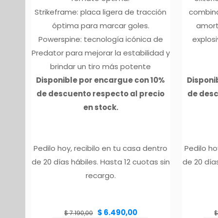
Strikeframe: placa ligera de tracción
combina
óptima para marcar goles.
amort
Powerspine: tecnología icónica de
explos
Predator para mejorar la estabilidad y
brindar un tiro más potente
Disponible por encargue con 10%
Disponi
de descuento respecto al precio
de desc
en stock.
Pedilo hoy, recibilo en tu casa dentro
Pedilo ho
de 20 días hábiles. Hasta 12 cuotas sin
de 20 días
recargo.
El
El
$
6.490,00
precio
precio
$
7.190,00
original
actual
era:
es:
$ 7.190,00.
$ 6.490,00.