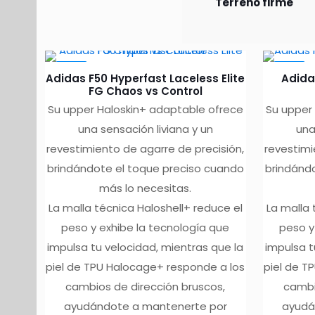
Terreno firme
-10%
-10%
Adidas F50 Hyperfast Laceless Elite
Adida
FG Chaos vs Control
Su upper Haloskin+ adaptable ofrece
Su upper
una sensación liviana y un
una
revestimiento de agarre de precisión,
revestimi
brindándote el toque preciso cuando
brindánd
más lo necesitas.
La malla técnica Haloshell+ reduce el
La malla 
peso y exhibe la tecnología que
peso y
impulsa tu velocidad, mientras que la
impulsa t
piel de TPU Halocage+ responde a los
piel de T
cambios de dirección bruscos,
cambi
ayudándote a mantenerte por
ayudá