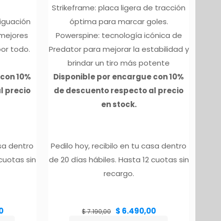
Strikeframe: placa ligera de tracción
iguación
óptima para marcar goles.
 mejores
Powerspine: tecnología icónica de
por todo.
Predator para mejorar la estabilidad y
brindar un tiro más potente
 con 10%
Disponible por encargue con 10%
l precio
de descuento respecto al precio
en stock.
asa dentro
Pedilo hoy, recibilo en tu casa dentro
 cuotas sin
de 20 días hábiles. Hasta 12 cuotas sin
recargo.
El
El
El
0
$
6.490,00
precio
precio
precio
$
7.190,00
actual
original
actual
es:
era:
es:
.
$ 5.650,00.
$ 7.190,00.
$ 6.490,00.