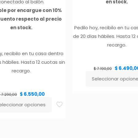
conectado al balón.
en stock.
ble por encargue con 10%
uento respecto al precio
en stock.
Pedilo hoy, recibilo en tu c
de 20 días hábiles. Hasta 12
recargo.
y, recibilo en tu casa dentro
 hábiles. Hasta 12 cuotas sin
El
$
6.490,0
precio
$
7.190,00
original
recargo.
era:
$ 7.190,00.
Seleccionar opcion
Este
producto
El
El
$
6.550,00
precio
precio
$
7.290,00
original
actual
era:
es:
$ 7.290,00.
$ 6.550,00.
tiene
eleccionar opciones
múltiples
ducto
variantes.
e
Las
iples
opciones