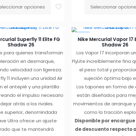
eleccionar opciones
Seleccionar opcion
Este
ducto
producto
e
tiene
-10%
iples
múltiples
curial Superfly 11 Elite FG
Nike Mercurial Vapor 17 E
antes.
variantes.
Shadow 26
Shadow 26
s para quienes transforman
Los Vapor 17 incorporan u
Las
eleración en desmarque,
FlyLite increíblemente fina 
iones
opciones
do velocidad con ligereza.
el peso total y proporci
se
fly 11 incluyen una unidad Air
sujeción óptima bajo el
den
pueden
 el antepié y una plantilla
Los tapones en forma de
ir
elegir
reando el impulso necesario
están diseñados para mej
en
dejar atrás a los rivales.
movimientos de arranque y 
la
te superior, denomindada
como la tracción explo
ina
página
ve Ultra ofrece un ajuste
Disponible por encargue
de
rado que te mantendrá
de descuento respecto a
ducto
producto