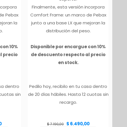
ncorpora
Finalmente, esta versión incorpora
de Pebax
Comfort Frame: un marco de Pebax
ejoran la
junto a una base LX que mejoran la
o.
distribución del peso.
 con 10%
Disponible por encargue con 10%
l precio
de descuento respecto al precio
en stock.
asa dentro
Pedilo hoy, recibilo en tu casa dentro
 cuotas sin
de 20 días hábiles. Hasta 12 cuotas sin
recargo.
El
El
El
0
$
6.490,00
precio
precio
precio
$
7.190,00
actual
original
actual
es:
era:
es:
$ 6.490,00.
$ 7.190,00.
$ 6.490,00.