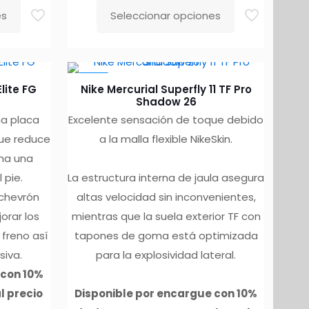
es
Seleccionar opciones
Este
producto
tiene
-10%
múltiples
lite FG
Nike Mercurial Superfly 11 TF Pro
variantes.
Shadow 26
na placa
Excelente sensación de toque debido
Las
que reduce
a la malla flexible NikeSkin.
opciones
ona una
se
 pie.
La estructura interna de jaula asegura
pueden
 chevrón
altas velocidad sin inconvenientes,
elegir
orar los
mientras que la suela exterior TF con
en
freno así
tapones de goma está optimizada
la
siva.
para la explosividad lateral.
página
 con 10%
de
l precio
Disponible por encargue con 10%
producto