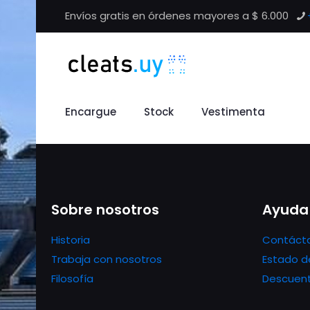
Envíos gratis en órdenes mayores a $ 6.000
Encargue
Stock
Vestimenta
Sobre nosotros
Ayuda
Historia
Contáct
Trabaja con nosotros
Estado d
Filosofía
Descuent