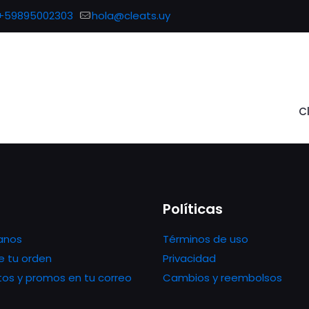
+59895002303
hola@cleats.uy
C
Políticas
anos
Términos de uso
e tu orden
Privacidad
os y promos en tu correo
Cambios y reembolsos