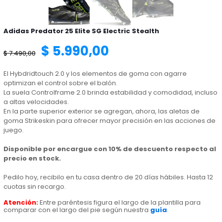
Adidas Predator 25 Elite SG Electric Stealth
El
El
$
5.990,00
$
7.490,00
precio
precio
El Hybdridtouch 2.0 y los elementos de goma con agarre
optimizan el control sobre el balón.
La suela Controlframe 2.0 brinda estabilidad y comodidad, incluso
original
actual
a altas velocidades.
En la parte superior exterior se agregan, ahora, las aletas de
goma Strikeskin para ofrecer mayor precisión en las acciones de
era:
es:
juego.
Disponible por encargue con 10% de descuento respecto al
$ 7.490,00.
$ 5.990,00.
precio en stock.
Pedilo hoy, recibilo en tu casa dentro de 20 días hábiles. Hasta 12
cuotas sin recargo.
Atención:
Entre paréntesis figura el largo de la plantilla para
comparar con el largo del pie según nuestra
guía
.