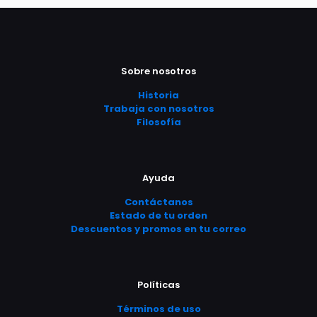
original
actual
tiene
producto
producto
tiene
era:
es:
era:
es:
múltiples
múltiples
$ 5.990,00.
$ 5.3
$ 5.990,00.
$ 5.390,00.
variantes.
variantes.
Las
Las
opciones
opciones
Sobre nosotros
se
se
pueden
pueden
Historia
elegir
elegir
Trabaja con nosotros
en
en
Filosofía
la
la
página
página
de
de
producto
producto
Ayuda
Contáctanos
Estado de tu orden
Descuentos y promos en tu correo
Políticas
Términos de uso