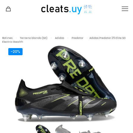
Botines
>
Terreno blando (SG)
>
Adidas
>
Predator
>
Adidas Predator 25 Elite SG
Electric Stealth
-20%