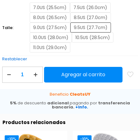
7.0US (25.5cm)
7.5US (26.0cm)
8.0US (26.5cm)
8.5US (27.0cm)
9.0US (27.5cm)
9.5US (27.7cm)
Talle:
10.0US (28.0cm)
10.5US (28.5cm)
11.0US (29.0cm)
Restablecer
Adidas
Agregar al carrito
Predator
25
Elite
SG
Beneficio
CleatsUY
Electric
5%
de descuento
adicional
pagando por
transferencia
Stealth
bancaria.
+Info.
cantidad
Productos relacionados
-10%
-10%