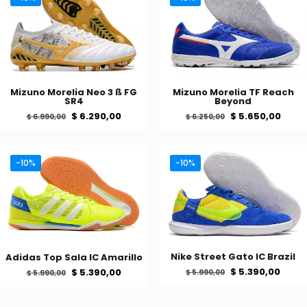
Mizuno Morelia Neo 3 ß FG
Mizuno Morelia TF Reach
SR4
Beyond
El
El
El
El
$
6.290,00
$
5.650,00
$
6.990,00
$
6.250,00
precio
precio
precio
prec
Este
Este
producto
producto
original
actual
original
actu
tiene
tiene
-10%
-10%
era:
es:
era:
es:
múltiples
múltiples
$ 6.990,00.
$ 6.290,00.
$ 6.250,00.
$ 5.6
variantes.
variantes.
Las
Las
opciones
opciones
se
se
pueden
pueden
elegir
elegir
Nike Street Gato IC Brazil
Adidas Top Sala IC Amarillo
en
en
El
El
El
El
$
5.390,00
$
5.390,00
$
5.990,00
$
5.990,00
la
la
precio
preci
precio
precio
Este
página
página
Este
producto
de
de
producto
original
actu