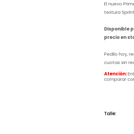
o
El nuevo Prim
textura Sprin
e
Disponible 
precio en st
$
Pedilo hoy, r
cuotas sin re
Atención:
Ent
comparar con
Talle: