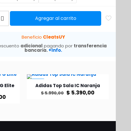
Agregar al carrito
Beneficio
CleatsUY
escuento
adicional
pagando por
transferencia
bancaria.
+Info.
-10%
G Elite
Adidas Top Sala IC Naranja
El
El
$
5.390,00
$
5.990,00
El
00
precio
precio
Este
precio
original
actual
producto
actual
o
era:
es:
tiene
es:
$ 5.990,00.
$ 5.390,00.
múltiples
00.
$ 5.950,00.