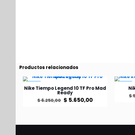
Productos relacionados
-10%
-10%
Nike Tiempo Legend 10 TF Pro Mad
Ni
Ready
$
5
El
El
$
5.650,00
$
6.250,00
precio
precio
Este
original
actual
producto
era:
es:
tiene
$ 6.250,00.
$ 5.650,00.