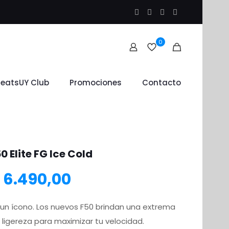
0
leatsUY Club
Promociones
Contacto
0 Elite FG Ice Cold
l
El
6.490,00
recio
precio
 un ícono. Los nuevos F50 brindan una extrema
ligereza para maximizar tu velocidad.