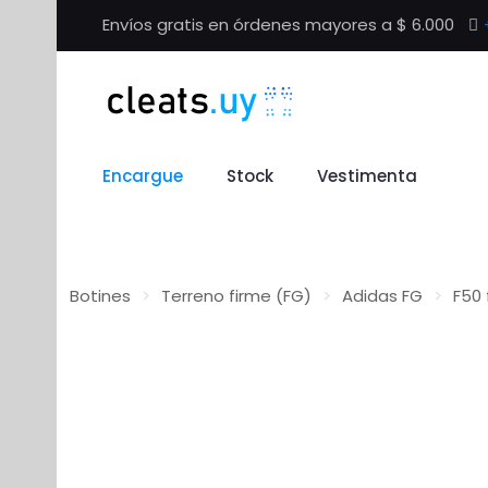
Envíos gratis en órdenes mayores a $ 6.000
Encargue
Stock
Vestimenta
Botines
>
Terreno firme (FG)
>
Adidas FG
>
F50 