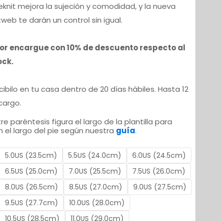
riginal
actual
eknit mejora la sujeción y comodidad, y la nueva
tweb te darán un control sin igual.
ra:
es:
por encargue con 10% de descuento respecto al
ock.
 7.190,00.
$ 6.490,00.
ecibilo en tu casa dentro de 20 días hábiles. Hasta 12
cargo.
re paréntesis figura el largo de la plantilla para
 el largo del pie según nuestra
guía
.
5.0US (23.5cm)
5.5US (24.0cm)
6.0US (24.5cm)
6.5US (25.0cm)
7.0US (25.5cm)
7.5US (26.0cm)
8.0US (26.5cm)
8.5US (27.0cm)
9.0US (27.5cm)
9.5US (27.7cm)
10.0US (28.0cm)
10.5US (28.5cm)
11.0US (29.0cm)