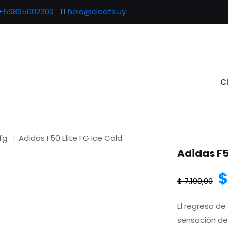
+59895002303
hola@cleats.uy
C
fg
>
Adidas F50 Elite FG Ice Cold
Adidas F5
E
$
$
7.190,00
p
El regreso de
sensación de 