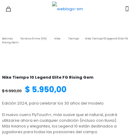
Botines
>
Terreno firme (FG)
>
Nike
>
Tiempo
>
Nike Tiempo 10 Legend Elite FG
Rising Gem
Nike Tiempo 10 Legend Elite FG Rising Gem
El
El
$
5.950,00
$
6.990,00
precio
precio
Edición 2024, para celebrar los 30 años del modelo.
El nuevo cuero FlyTouch+, más suave que el natural, podrá
original
actual
utilizarse ahora en cualquier condición (incluso con lluvia).
Más livianos y elegantes, los Legend 10 están destinados a
jugadores para todas las posiciones del campo.