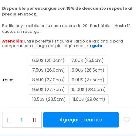
era:
es:
Disponible por encargue con 15% de descuento respecto al
precio en stock.
$ 6.990,00.
$ 5.950,00.
Pedilo hoy, recibilo en tu casa dentro de 20 días hábiles. Hasta 12
cuotas sin recargo.
Atención:
Entre paréntesis figura el largo de la plantilla para
comparar con el largo del pie según nuestra
guía
.
6.5US (25.0cm)
7.0US (25.5cm)
7.5US (26.0cm)
8.0US (26.5cm)
8.5US (27.0cm)
9.0US (27.5cm)
Talle:
9.5US (27.7cm)
10.0US (28.0cm)
10.5US (28.5cm)
11.0US (29.0cm)
Nike
Agregar al carrito
Tiempo
10
Legend