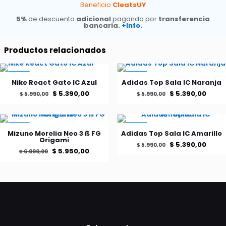
Elite
Beneficio
CleatsUY
FG
5%
de descuento
adicional
pagando por
transferencia
Rising
bancaria.
+Info.
Gem
cantidad
Productos relacionados
-10%
-10%
Nike React Gato IC Azul
Adidas Top Sala IC Naranja
El
El
El
El
$
5.390,00
$
5.390,00
$
5.990,00
$
5.990,00
precio
precio
precio
preci
Este
Este
producto
producto
original
actual
original
actu
tiene
tiene
-15%
-10%
era:
es:
era:
es:
Mizuno Morelia Neo 3 ß FG
Adidas Top Sala IC Amarillo
múltiples
múltiples
Origami
El
El
$
5.390,00
$ 5.990,00.
$ 5.390,00.
$ 5.990,00.
$ 5.3
$
5.990,00
variantes.
variantes.
El
El
$
5.950,00
$
6.990,00
Las
Las
precio
preci
Este
precio
precio
opciones
Este
opciones
producto
original
actu
se
producto
se
original
actual
tiene
era:
es:
pueden
tiene
pueden
múltiples
era:
es:
elegir
múltiples
elegir
$ 5.990,00.
$ 5.3
variantes.
$ 6.990,00.
$ 5.950,00.
en
variantes.
en
Las
la
Las
la
opciones
página
opciones
página