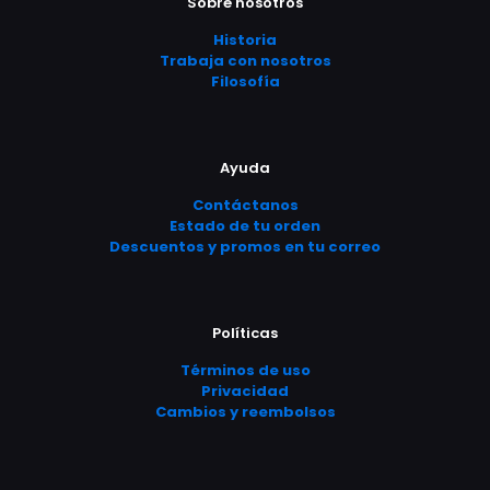
se
Sobre nosotros
de
se
de
pueden
producto
pueden
producto
Historia
elegir
elegir
Trabaja con nosotros
en
en
Filosofía
la
la
página
página
de
de
producto
producto
Ayuda
Contáctanos
Estado de tu orden
Descuentos y promos en tu correo
Políticas
Términos de uso
Privacidad
Cambios y reembolsos