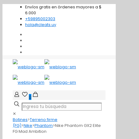
Envíos gratis en órdenes mayores a $
6.000
+59895002303
hola@cleats.uy
0
✕
Botines
>
Terreno firme
(FG)
>
Nike
>
Phantom
>
Nike Phantom GX2 Elite
FG Mad Ambition