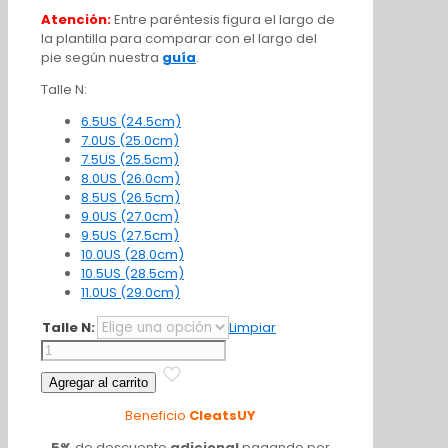
Atención:
Entre paréntesis figura el largo de
la plantilla para comparar con el largo del
pie según nuestra
guía
.
Talle N:
6.5US (24.5cm)
7.0US (25.0cm)
7.5US (25.5cm)
8.0US (26.0cm)
8.5US (26.5cm)
9.0US (27.0cm)
9.5US (27.5cm)
10.0US (28.0cm)
10.5US (28.5cm)
11.0US (29.0cm)
Talle N:
Limpiar
Nike
Phantom
Agregar al carrito
GX2
Elite
Beneficio
CleatsUY
FG
Mad
5%
de descuento
adicional
pagando por