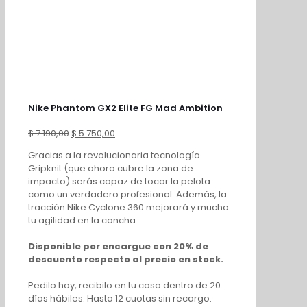
Nike Phantom GX2 Elite FG Mad Ambition
El
El
$
7.190,00
$
5.750,00
precio
precio
Gracias a la revolucionaria tecnología
original
actual
Gripknit (que ahora cubre la zona de
era:
es:
impacto) serás capaz de tocar la pelota
$ 7.190,00.
$ 5.750,00.
como un verdadero profesional. Además, la
tracción Nike Cyclone 360 mejorará y mucho
tu agilidad en la cancha.
Disponible por encargue con 20% de
descuento respecto al precio en stock.
Pedilo hoy, recibilo en tu casa dentro de 20
días hábiles. Hasta 12 cuotas sin recargo.