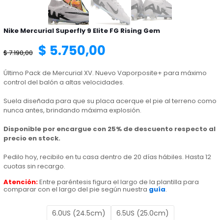
Nike Mercurial Superfly 9 Elite FG Rising Gem
El
El
$
5.750,00
$
7.190,00
precio
precio
Último Pack de Mercurial XV. Nuevo Vaporposite+ para máximo
control del balón a altas velocidades.
original
actual
Suela diseñada para que su placa acerque el pie al terreno como
nunca antes, brindando máxima explosión.
era:
es:
Disponible por encargue con 25% de descuento respecto al
precio en stock.
$ 7.190,00.
$ 5.750,00.
Pedilo hoy, recibilo en tu casa dentro de 20 días hábiles. Hasta 12
cuotas sin recargo.
Atención:
Entre paréntesis figura el largo de la plantilla para
comparar con el largo del pie según nuestra
guía
.
6.0US (24.5cm)
6.5US (25.0cm)