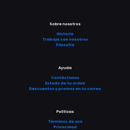
múltiples
era:
es:
múltiples
$ 5.990,00.
$ 5.390,00.
variantes.
$ 6.990,00.
$ 5.9
variantes.
Las
Las
opciones
opciones
se
Sobre nosotros
se
pueden
pueden
Historia
elegir
elegir
Trabaja con nosotros
en
en
Filosofía
la
la
página
página
de
de
producto
producto
Ayuda
Contáctanos
Estado de tu orden
Descuentos y promos en tu correo
Políticas
Términos de uso
Privacidad