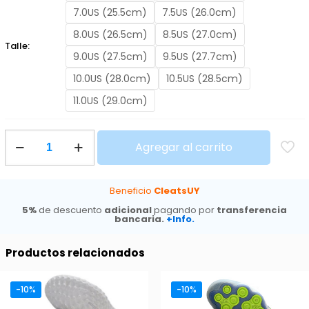
7.0US (25.5cm)
7.5US (26.0cm)
8.0US (26.5cm)
8.5US (27.0cm)
Talle:
9.0US (27.5cm)
9.5US (27.7cm)
10.0US (28.0cm)
10.5US (28.5cm)
11.0US (29.0cm)
Nike
Agregar al carrito
Mercurial
Superfly
9
Elite
Beneficio
CleatsUY
FG
5%
de descuento
adicional
pagando por
transferencia
Rising
bancaria.
+Info.
Gem
cantidad
Productos relacionados
-10%
-10%