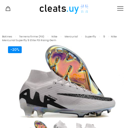
Botines
>
Terreno firme (FG)
>
Nike
>
Mercurial
>
Superfly
>
9
>
Nike
Mercurial Superfly 9 Elite FG Rising Gem
-20%