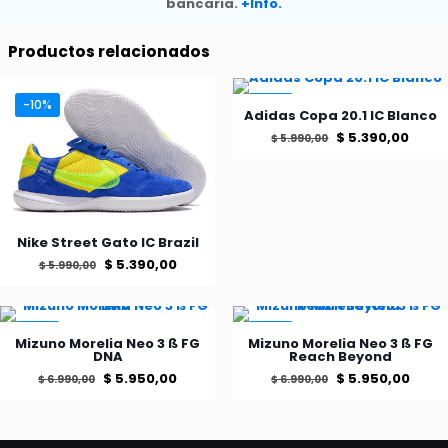
bancaria.
+Info.
25
cantidad
Productos relacionados
-10%
-10%
Adidas Copa 20.1 IC Blanco
El
El
$
5.390,00
$
5.990,00
precio
preci
Este
producto
original
actu
tiene
era:
es:
múltiples
$ 5.990,00.
$ 5.3
Nike Street Gato IC Brazil
variantes.
Las
El
El
$
5.390,00
$
5.990,00
opciones
precio
precio
Este
se
producto
original
actual
pueden
tiene
-15%
-15%
elegir
era:
es:
Mizuno Morelia Neo 3 ß FG
Mizuno Morelia Neo 3 ß FG
múltiples
DNA
Reach Beyond
en
$ 5.990,00.
$ 5.390,00.
variantes.
la
El
El
El
El
$
5.950,00
$
5.950,00
$
6.990,00
$
6.990,00
Las
página
precio
precio
precio
prec
opciones
Este
Este
de
se
producto
producto
original
actual
original
actu
producto
pueden
tiene
tiene