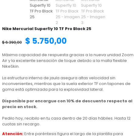
Nike Mercurial Superfly 10 TF Pro Black 25
El
El
$
5.750,00
$
6.390,00
precio
precio
Máxima capacidad de respuesta gracias a la nueva unidad Zoom
Air y la excelente sensación de toque debido a la malla flexible
NikeSkin.
original
actual
La estructura interna de jaula asegura altas velocidad sin
inconvenientes, mientras que la suela exterior TF con tapones de
era:
es:
goma está optimizada para la explosividad lateral.
Disponible por encargue con 10% de descuento respecto al
$ 6.390,00.
$ 5.750,00.
precio en stock.
Pedilo hoy, recibilo en tu casa dentro de 20 días hábiles. Hasta 12
cuotas sin recargo.
Atención:
Entre paréntesis figura el largo de la plantilla para