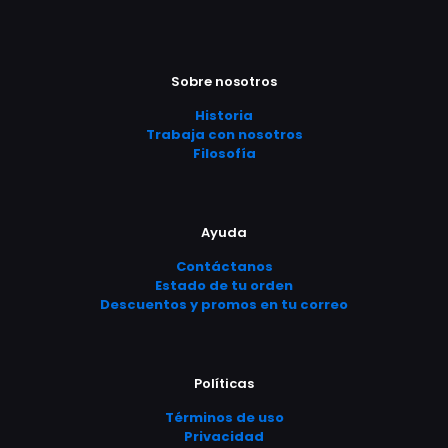
era:
es:
era:
es:
elegir
múltiples
múltiples
$ 6.990,00.
$ 5.950,00.
$ 6.990,00.
$ 5.9
en
variantes.
variantes.
la
Las
Las
página
opciones
opciones
Sobre nosotros
de
se
se
producto
pueden
pueden
Historia
elegir
elegir
Trabaja con nosotros
en
en
Filosofía
la
la
página
página
de
de
producto
producto
Ayuda
Contáctanos
Estado de tu orden
Descuentos y promos en tu correo
Políticas
Términos de uso
Privacidad