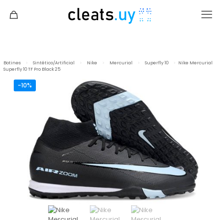
Botines
>
Sintético/Artificial
>
Nike
>
Mercurial
>
Superfly 10
>
Nike Mercurial
Superfly 10 TF Pro Black 25
-10%