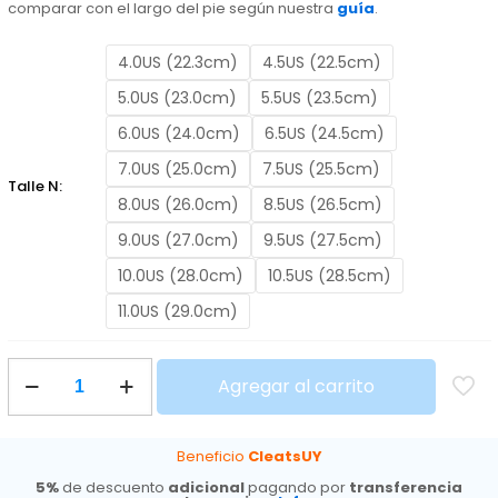
comparar con el largo del pie según nuestra
guía
.
4.0US (22.3cm)
4.5US (22.5cm)
5.0US (23.0cm)
5.5US (23.5cm)
6.0US (24.0cm)
6.5US (24.5cm)
7.0US (25.0cm)
7.5US (25.5cm)
Talle N:
8.0US (26.0cm)
8.5US (26.5cm)
9.0US (27.0cm)
9.5US (27.5cm)
10.0US (28.0cm)
10.5US (28.5cm)
11.0US (29.0cm)
Nike
Agregar al carrito
Mercurial
Superfly
10
TF
Beneficio
CleatsUY
Pro
5%
de descuento
adicional
pagando por
transferencia
Black