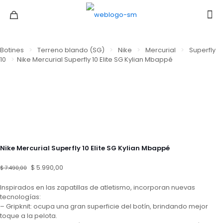
Botines
>
Terreno blando (SG)
>
Nike
>
Mercurial
>
Superfly
10
>
Nike Mercurial Superfly 10 Elite SG Kylian Mbappé
Nike Mercurial Superfly 10 Elite SG Kylian Mbappé
El
El
$
5.990,00
$
7.490,00
precio
precio
original
actual
Inspirados en las zapatillas de atletismo, incorporan nuevas
era:
es:
tecnologías:
$ 7.490,00.
$ 5.990,00.
– Gripknit: ocupa una gran superficie del botín, brindando mejor
toque a la pelota.