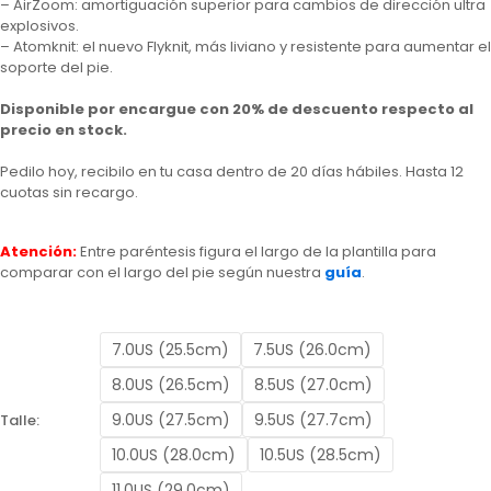
– AirZoom: amortiguación superior para cambios de dirección ultra
explosivos.
– Atomknit: el nuevo Flyknit, más liviano y resistente para aumentar el
soporte del pie.
Disponible por encargue con 20% de descuento respecto al
precio en stock.
Pedilo hoy, recibilo en tu casa dentro de 20 días hábiles. Hasta 12
cuotas sin recargo.
Atención:
Entre paréntesis figura el largo de la plantilla para
comparar con el largo del pie según nuestra
guía
.
7.0US (25.5cm)
7.5US (26.0cm)
8.0US (26.5cm)
8.5US (27.0cm)
9.0US (27.5cm)
9.5US (27.7cm)
Talle:
10.0US (28.0cm)
10.5US (28.5cm)
11.0US (29.0cm)