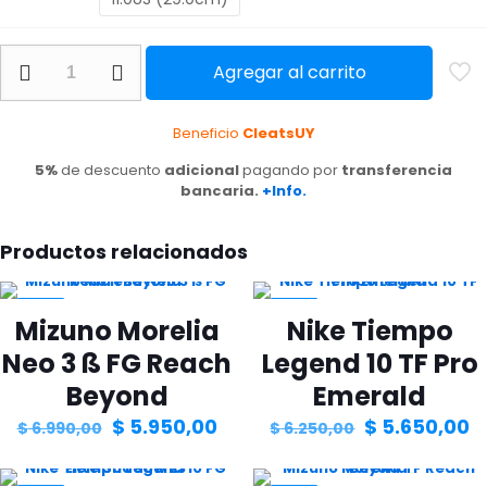
Nike
Agregar al carrito
Mercurial
Superfly
10
Beneficio
CleatsUY
Elite
SG
5%
de descuento
adicional
pagando por
transferencia
Kylian
bancaria.
+Info.
Mbappé
cantidad
Productos relacionados
-15%
-10%
Mizuno Morelia
Nike Tiempo
Neo 3 ß FG Reach
Legend 10 TF Pro
Beyond
Emerald
El
El
El
El
$
5.950,00
$
5.650,00
$
6.990,00
$
6.250,00
precio
precio
precio
p
Este
Este
original
actual
original
a
producto
producto