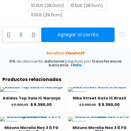
10.0US (28.0cm)
10.5US (28.5cm)
11.0US (29.0cm)
Nike
Agregar al carrito
Mercurial
Superfly
10
Elite
Beneficio
CleatsUY
FG
5%
de descuento
adicional
pagando por
transferencia
Kylian
bancaria.
+Info.
Mbappé
25
Productos relacionados
cantidad
-10%
-10%
Adidas Top Sala IC Naranja
Nike Street Gato IC Brazil
El
El
El
El
$
5.390,00
$
5.390,00
$
5.990,00
$
5.990,00
precio
precio
precio
preci
Este
Este
producto
producto
original
actual
original
actu
tiene
tiene
-15%
-15%
era:
es:
era:
es:
Mizuno Morelia Neo 3 ß FG
Mizuno Morelia Neo 3 ß FG
múltiples
múltiples