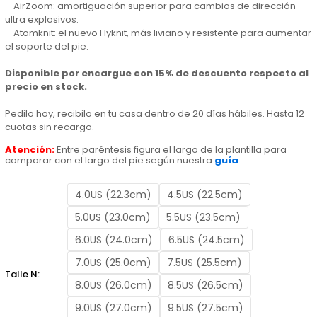
– AirZoom: amortiguación superior para cambios de dirección
ultra explosivos.
era:
es:
– Atomknit: el nuevo Flyknit, más liviano y resistente para aumentar
el soporte del pie.
$ 7.190,00.
$ 6.115,00.
Disponible por encargue con 15% de descuento respecto al
precio en stock.
Pedilo hoy, recibilo en tu casa dentro de 20 días hábiles. Hasta 12
cuotas sin recargo.
Atención:
Entre paréntesis figura el largo de la plantilla para
comparar con el largo del pie según nuestra
guía
.
4.0US (22.3cm)
4.5US (22.5cm)
5.0US (23.0cm)
5.5US (23.5cm)
6.0US (24.0cm)
6.5US (24.5cm)
7.0US (25.0cm)
7.5US (25.5cm)
Talle N:
8.0US (26.0cm)
8.5US (26.5cm)
9.0US (27.0cm)
9.5US (27.5cm)