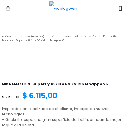
Botines
>
Terreno firme (FG)
>
Nike
>
Mercurial
>
Superfly
>
10
>
Nike
Mercurial Superfly 10 Elite FG Kylian Mbappé 25
Nike Mercurial Superfly 10 Elite FG Kylian Mbappé 25
El
El
$
6.115,00
$
7.190,00
precio
precio
Inspirados en el calzado de atletismo, incorporan nuevas
tecnologías:
– Gripknit: ocupa una gran superficie del botín, brindando mejor
original
actual
toque a la pelota.