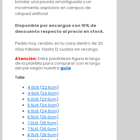
brindar una pisada amortiguada y un
movimiento explosivo en campos de
césped artificial.
Disponible por encargue con 10% de
descuento respecto al precio en stock.
Pedilo hoy, recibilo en tu casa dentro de 20
días hábiles. Hasta 12 cuotas sin recargo.
Atención:
Entre paréntesis figura el largo
de la plantilla para comparar con el largo
del pie según nuestra
guía
.
Talle:
4.0US (22.5cm)
4.5US (23.0cm)
5.0US (23.5cm)
5.5US (24.0cm)
6.0US (24.5cm)
6.5US (25.0cm)
7.0US (25.5cm)
7.5US (26.0cm)
8.0US (26.5cm)