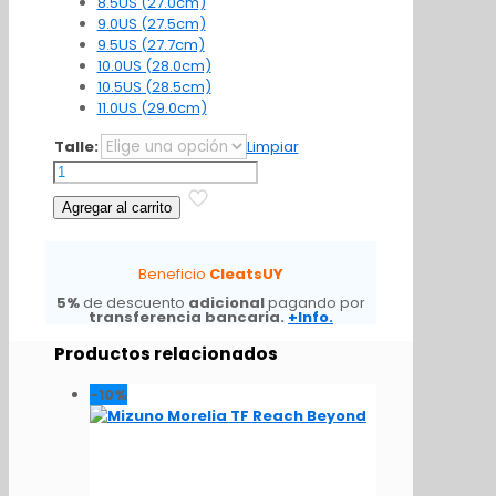
8.5US (27.0cm)
9.0US (27.5cm)
9.5US (27.7cm)
10.0US (28.0cm)
10.5US (28.5cm)
11.0US (29.0cm)
Talle:
Limpiar
Adidas
Predator
Agregar al carrito
26
Pro
TF
Beneficio
CleatsUY
Born
For
5%
de descuento
adicional
pagando por
Goals
transferencia bancaria.
+Info.
cantidad
Productos relacionados
-10%