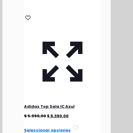
Adidas Top Sala IC Azul
El
El
$
5.990,00
$
5.390,00
precio
precio
Este
Seleccionar opciones
original
actual
producto