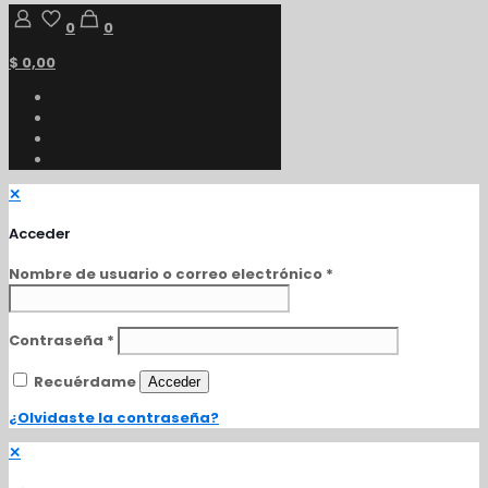
0
0
$ 0,00
✕
Acceder
Nombre de usuario o correo electrónico
*
Contraseña
*
Recuérdame
Acceder
¿Olvidaste la contraseña?
✕