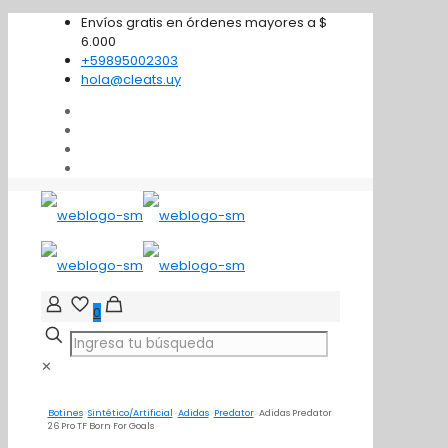
Envíos gratis en órdenes mayores a $
6.000
+59895002303
hola@cleats.uy
0
✕
Botines
>
Sintético/Artificial
>
Adidas
>
Predator
>
Adidas Predator
26 Pro TF Born For Goals