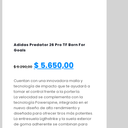
Adidas Predator 26 Pro TF Born For
Goals
El
El
$
5.650,00
$
6.290,00
precio
precio
Cuentan con una innovadora malla y
tecnología de impacto que te ayudará a
tomar el control frente a la portería.
original
actual
La velocidad se complementa con la
tecnología Powerspine, integrada en el
era:
es:
nuevo diseño de alto rendimiento y
diseñada para ofrecer tiros más potentes.
La entresuela Ligthstrike y la suela exterior
$ 6.290,00.
$ 5.650,00.
de goma adherente se combinan para