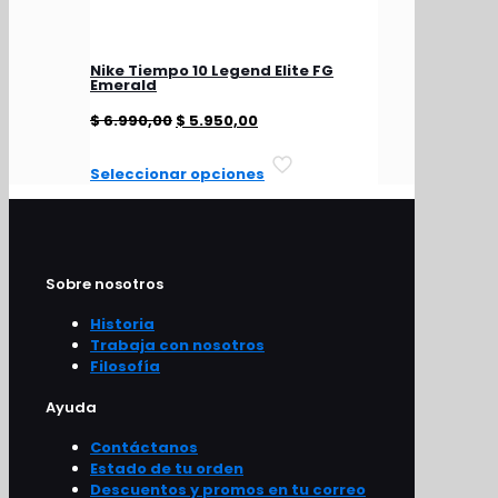
Nike Tiempo 10 Legend Elite FG
Emerald
El
El
$
6.990,00
$
5.950,00
precio
precio
Este
Seleccionar opciones
original
actual
producto
tiene
era:
es:
múltiples
$ 6.990,00.
$ 5.950,00.
variantes.
Las
Sobre nosotros
opciones
se
Historia
pueden
Trabaja con nosotros
elegir
Filosofía
en
la
Ayuda
página
de
Contáctanos
producto
Estado de tu orden
Descuentos y promos en tu correo