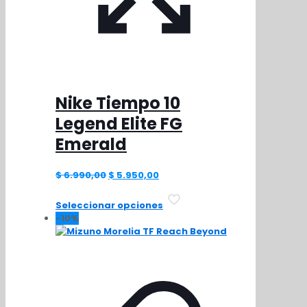
Nike Tiempo 10
Legend Elite FG
Emerald
El
El
$
6.990,00
$
5.950,00
precio
precio
Este
original
actual
Seleccionar opciones
producto
era:
es:
-10%
tiene
$ 6.990,00.
$ 5.950,00.
múltiples
variantes.
Las
opciones
se
pueden