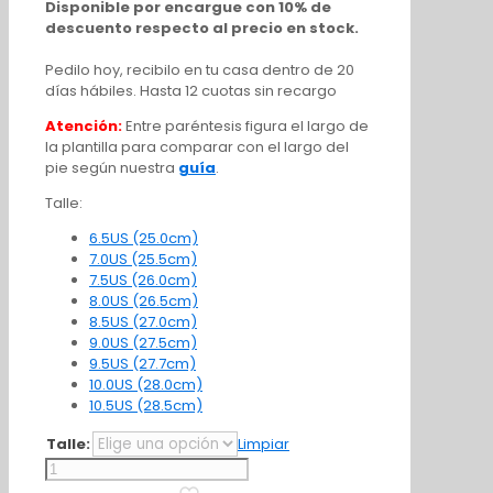
Disponible por encargue con 10% de
descuento respecto al precio en stock.
Pedilo hoy, recibilo en tu casa dentro de 20
días hábiles. Hasta 12 cuotas sin recargo
Atención:
Entre paréntesis figura el largo de
la plantilla para comparar con el largo del
pie según nuestra
guía
.
Talle:
6.5US (25.0cm)
7.0US (25.5cm)
7.5US (26.0cm)
8.0US (26.5cm)
8.5US (27.0cm)
9.0US (27.5cm)
9.5US (27.7cm)
10.0US (28.0cm)
10.5US (28.5cm)
Talle:
Limpiar
Adidas
F50