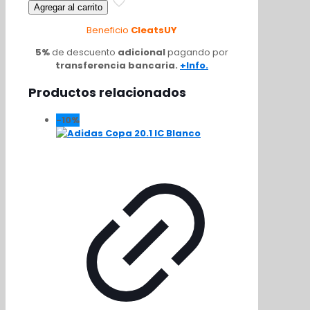
Agregar al carrito
TF
Pro
Beneficio
CleatsUY
Road
to
5%
de descuento
adicional
pagando por
Glory
transferencia bancaria.
+Info.
cantidad
Productos relacionados
-10%