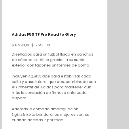
Adidas F50 TF Pro Road to Glory
El
El
$
6.290,00
$
5.650,00
precio
precio
Diseñados para un fútbol fluido en canchas
original
actual
de césped sintético gracias a su suela
era:
es:
exterior con tapones uniformes de goma.
$ 6.290,00.
$ 5.650,00.
Incluyen
AgilityCage
para estabilizar cada
salto y paso lateral que des, combinado con
el
Primeknit
de Adidas para mantener aún
más la sensación de firmeza ante cada
disparo.
Además la cómoda amortiguación
Lightstrike
te brindará los mejores sprints
cuando decidas ir por todo.