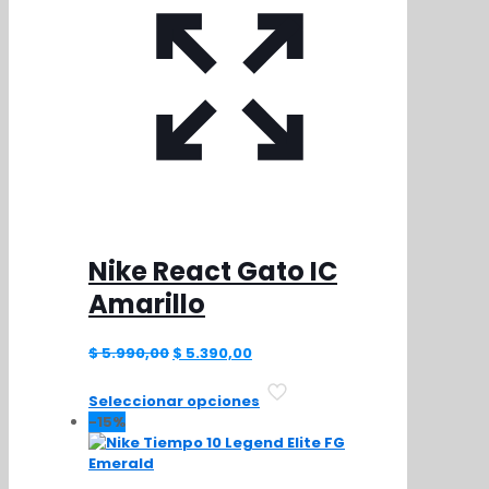
Nike React Gato IC
Amarillo
El
El
$
5.990,00
$
5.390,00
precio
precio
Este
original
actual
Seleccionar opciones
producto
era:
es:
-15%
tiene
$ 5.990,00.
$ 5.390,00.
múltiples
variantes.