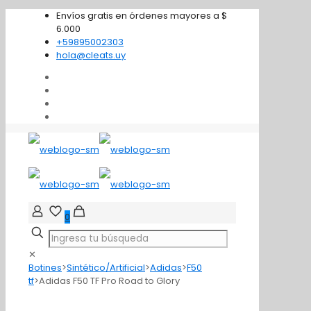
Envíos gratis en órdenes mayores a $
6.000
+59895002303
hola@cleats.uy
0
✕
Botines
>
Sintético/Artificial
>
Adidas
>
F50
tf
>
Adidas F50 TF Pro Road to Glory