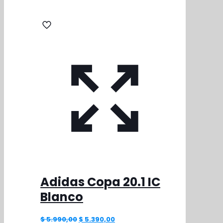
Adidas Copa 20.1 IC
Blanco
El
El
$
5.990,00
$
5.390,00