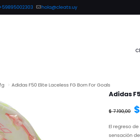
+59895002303
hola@cleats.uy
C
fg
>
Adidas F50 Elite Laceless FG Born For Goals
Adidas F5
E
$
$
7.190,00
p
El regreso de
sensación de 