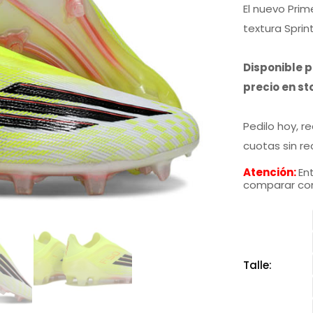
o
El nuevo Prim
textura Sprin
e
Disponible 
precio en st
$
Pedilo hoy, r
cuotas sin re
Atención:
Ent
comparar con
Talle: