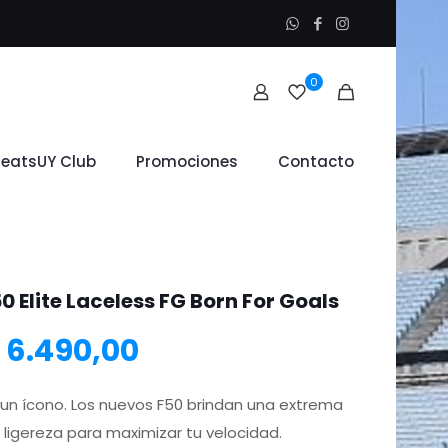
0
leatsUY Club
Promociones
Contacto
0 Elite Laceless FG Born For Goals
l
El
6.490,00
recio
precio
 un ícono. Los nuevos F50 brindan una extrema
ligereza para maximizar tu velocidad.