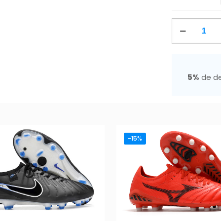
Adidas
F50
Elite
Laceless
5%
de d
FG
Born
For
Goals
cantidad
-15%