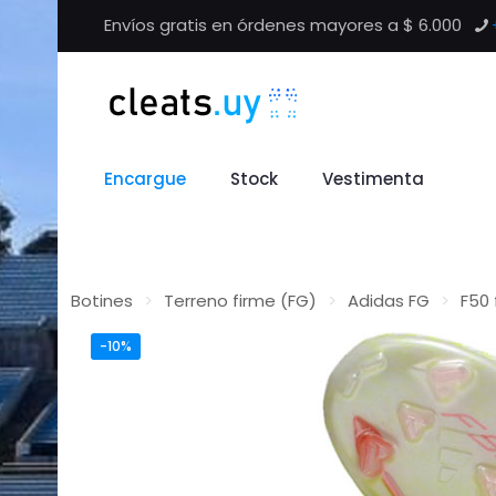
Envíos gratis en órdenes mayores a $ 6.000
Encargue
Stock
Vestimenta
Botines
>
Terreno firme (FG)
>
Adidas FG
>
F50 
-10%