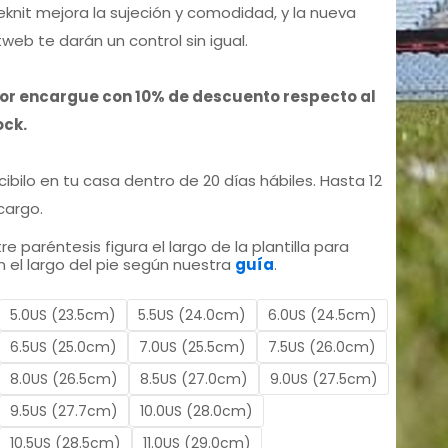
riginal
actual
eknit mejora la sujeción y comodidad, y la nueva
tweb te darán un control sin igual.
ra:
es:
por encargue con 10% de descuento respecto al
ock.
 7.190,00.
$ 6.490,00.
ecibilo en tu casa dentro de 20 días hábiles. Hasta 12
cargo.
re paréntesis figura el largo de la plantilla para
 el largo del pie según nuestra
guía
.
5.0US (23.5cm)
5.5US (24.0cm)
6.0US (24.5cm)
6.5US (25.0cm)
7.0US (25.5cm)
7.5US (26.0cm)
8.0US (26.5cm)
8.5US (27.0cm)
9.0US (27.5cm)
9.5US (27.7cm)
10.0US (28.0cm)
10.5US (28.5cm)
11.0US (29.0cm)