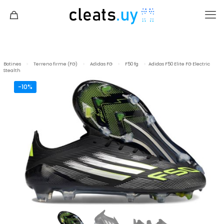
Botines
>
Terreno firme (FG)
>
Adidas FG
>
F50 fg
>
Adidas F50 Elite FG Electric
Stealth
-10%