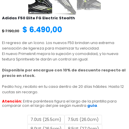
Adidas F50 Elite FG Electric Stealth
El
El
$
6.490,00
$
7.190,00
precio
precio
El regreso de un ícono. Los nuevos F50 brindan una extrema
sensación de ligereza para maximizar tu velocidad.
El nuevo Primeknit mejora la sujeción y comodidad, y la nueva
original
actual
textura Sprintweb te darán un control sin igual.
Disponible por encargue con 10% de descuento respecto al
era:
es:
precio en stock.
Pedilo hoy, recibilo en tu casa dentro de 20 días hábiles. Hasta 12
$ 7.190,00.
$ 6.490,00.
cuotas sin recargo.
Atención:
Entre paréntesis figura el largo de la plantilla para
comparar con el largo del pie según nuestra
guía
.
7.0US (25.5cm)
7.5US (26.0cm)
8.0US (26.5cm)
8.5US (27.0cm)