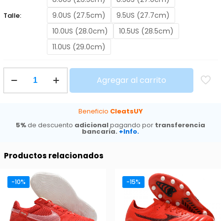
9.0US (27.5cm)
9.5US (27.7cm)
Talle:
10.0US (28.0cm)
10.5US (28.5cm)
11.0US (29.0cm)
Adidas
Agregar al carrito
F50
Elite
FG
Electric
Beneficio
CleatsUY
Stealth
5%
de descuento
adicional
pagando por
transferencia
cantidad
bancaria.
+Info.
Productos relacionados
-10%
-15%