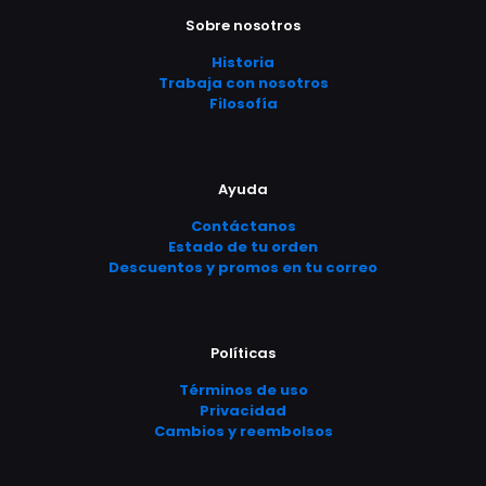
opciones
opciones
Sobre nosotros
se
se
pueden
pueden
Historia
elegir
elegir
Trabaja con nosotros
en
en
Filosofía
la
la
página
página
de
de
producto
producto
Ayuda
Contáctanos
Estado de tu orden
Descuentos y promos en tu correo
Políticas
Términos de uso
Privacidad
Cambios y reembolsos