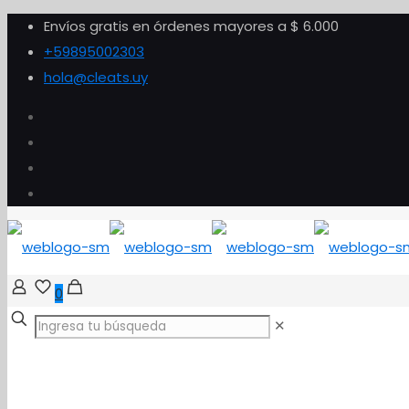
Envíos gratis en órdenes mayores a $ 6.000
+59895002303
hola@cleats.uy
0
✕