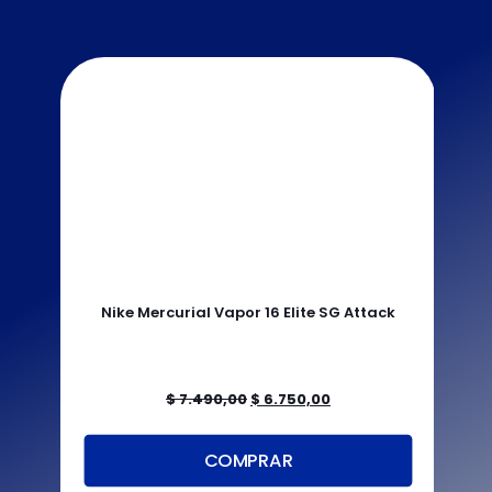
Nike Mercurial Vapor 16 Elite SG Attack
Nik
El
El
$
7.490,00
$
6.750,00
precio
precio
original
actual
COMPRAR
era:
es:
$ 7.490,00.
$ 6.750,00.